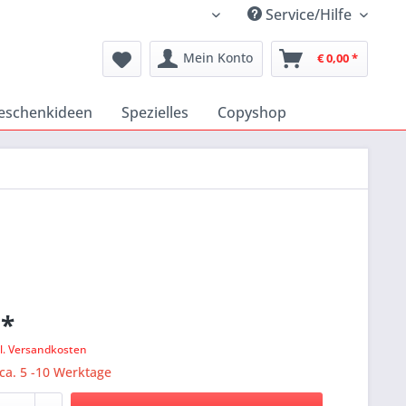
Service/Hilfe
Katholischer Medienshop
Mein Konto
€ 0,00 *
eschenkideen
Spezielles
Copyshop
 *
l. Versandkosten
 ca. 5 -10 Werktage