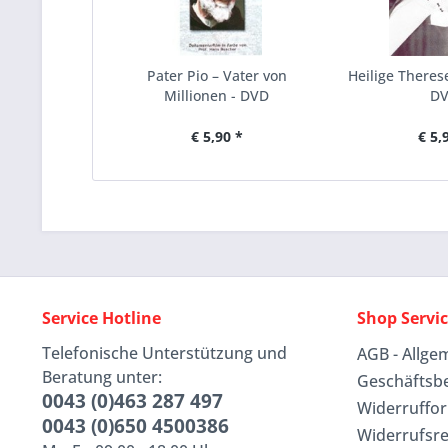
Pater Pio – Vater von
Heilige Therese
Millionen - DVD
D
€ 5,90 *
€ 5,
Service Hotline
Shop Servi
Telefonische Unterstützung und
AGB - Allge
Beratung unter:
Geschäftsb
0043 (0)463 287 497
Widerruffo
0043 (0)650 4500386
Widerrufsr