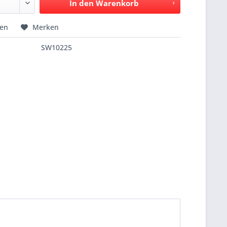
In den
Warenkorb
hen
Merken
SW10225