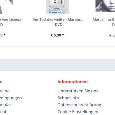
 von Lisieux -
Der Tod des weißen Marabut
Marcellino-B
VD
- DVD
D
90 *
€ 5,90 *
€ 5
ce
Informationen
meine
Unterstützen Sie uns
edingungen
Schnellinfo
rmular
Datenschutzerklärung
echt
Cookie-Einstellungen