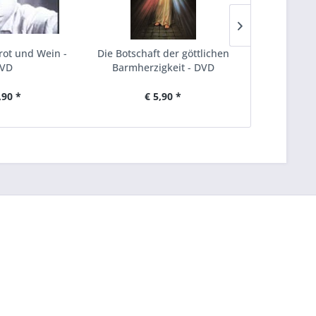
rot und Wein -
Die Botschaft der göttlichen
Der stumm
VD
Barmherzigkeit - DVD
,90 *
€ 5,90 *
€ 