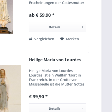
Erscheinungen der Gottesmutter
Maria vor 100 Jahren erinnert. Ein
schönes Geschenk zum
ab € 59,90 *
Andenken. Höhe: ca. 45 cm groß
Hier geht es zur einer
ausfühlichen...
Details
Vergleichen
Merken
Heilige Maria von Lourdes
Heilige Maria von Lourdes
Lourdes ist ein Wallfahrtsort in
Frankreich. In der Grotte von
Massabielle ist die Mutter Gottes
in der Zeitspanne von 11. Februar
bis zum 16. Juli 1858 insgesamt
€ 39,90 *
18 mal der vierzehnjährigen
Bernadette Soubirous...
Details