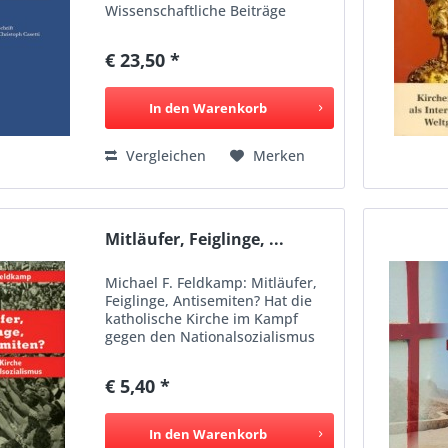
Wissenschaftliche Beiträge
Markus Walser Worauf ist noch
Verlass? Hanna-Barbara Gerl-
€ 23,50 *
Falkovitz Heimatlosigkeit und
Heimat bei Ida Friederike
Görres...
In den
Warenkorb
Vergleichen
Merken
Mitläufer, Feiglinge, ...
Michael F. Feldkamp: Mitläufer,
Feiglinge, Antisemiten? Hat die
katholische Kirche im Kampf
gegen den Nationalsozialismus
versagt? Was ist dran am Vorwurf
des Anpassungskurses
€ 5,40 *
gegenüber Hitler? Der Historiker
Michael F. Feldkamp, einer...
In den
Warenkorb