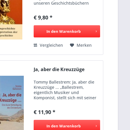
unseren Geschichtsbüchern
steht, Kaiser Augustus habe vom
Jahre 31 vor Christi Geburt bis
€ 9,80 *
zum Jahre 14 nach Christi Geburt
regiert. Aber nicht nur...
In den
Warenkorb
Vergleichen
Merken
Ja, aber die Kreuzzüge
Tommy Ballestrem: Ja, aber die
Kreuzzüge ... „Ballestrem,
eigentlich Musiker und
Komponist, stellt sich mit seiner
„kurzen Verteidigung des
Christentums“ in eine illustre
€ 11,90 *
Reihe von Apologeten, von Blaise
Pascal bis Gilbert K. Chesterton....
In den
Warenkorb