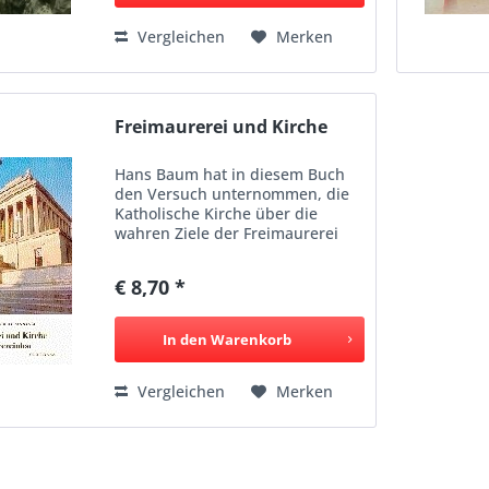
Vergleichen
Merken
Freimaurerei und Kirche
Hans Baum hat in diesem Buch
den Versuch unternommen, die
Katholische Kirche über die
wahren Ziele der Freimaurerei
aufzuklären. Sein Kampf war
nicht umsonst, denn just bei
€ 8,70 *
seinem Tod berichtete die
deutsche Presse von der
berühmten...
In den
Warenkorb
Vergleichen
Merken