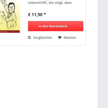
Lebenshilfe, die zeigt, dass
Schmunzeln und Glaube
zusammengehören. Der Autor ist
€ 11,90 *
Pastoralreferent und
Kirchenmusiker. Die
Zeichnungen stammen von...
In den
Warenkorb
Vergleichen
Merken