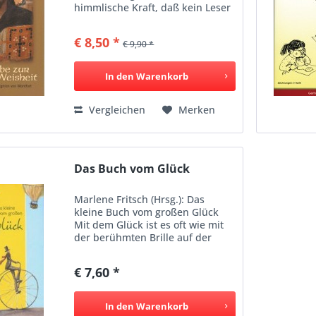
himmlische Kraft, daß kein Leser
das Buch zur Hand nimmt, ohne
fast unwillkürlich von göttlichem
€ 8,50 *
€ 9,90 *
Feuer erfaßt und hingerissen zu
werden. Die Liebe...
In den
Warenkorb
Vergleichen
Merken
Das Buch vom Glück
Marlene Fritsch (Hrsg.): Das
kleine Buch vom großen Glück
Mit dem Glück ist es oft wie mit
der berühmten Brille auf der
Nase, nach der vergeblich
gesucht wird. Es ist nah – und
€ 7,60 *
manchmal doch so fern. Dabei
lässt sich immer ein kleiner...
In den
Warenkorb