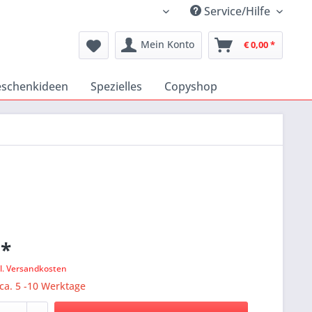
Service/Hilfe
Katholischer Medienshop
Mein Konto
€ 0,00 *
schenkideen
Spezielles
Copyshop
 *
l. Versandkosten
 ca. 5 -10 Werktage