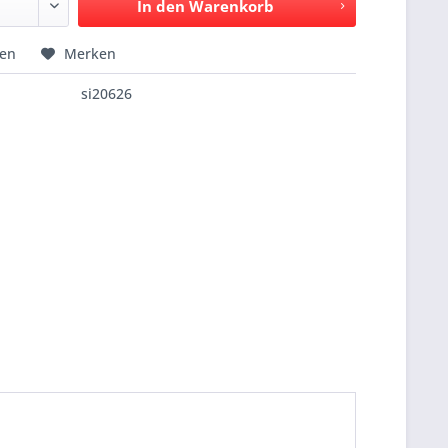
In den
Warenkorb
hen
Merken
si20626