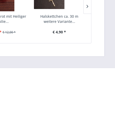
 rot mit Heiliger
Halskettchen ca. 30 m
Kreuz c
lie...
weitere Variante...
Metallke
*
€ 4,90 *
€ 
€ 12,00 *