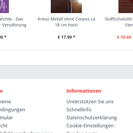
eichte - Das
Kreuz Metall ohne Corpus ca
Stoffschatulle
r Versöhnung
18 cm hoch
Fami
00 *
€ 17,90 *
€ 10,60 
ce
Informationen
meine
Unterstützen Sie uns
edingungen
Schnellinfo
rmular
Datenschutzerklärung
echt
Cookie-Einstellungen