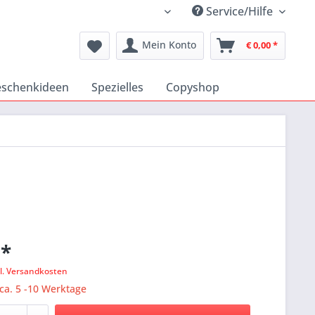
Service/Hilfe
Katholischer Medienshop
Mein Konto
€ 0,00 *
schenkideen
Spezielles
Copyshop
 *
l. Versandkosten
 ca. 5 -10 Werktage