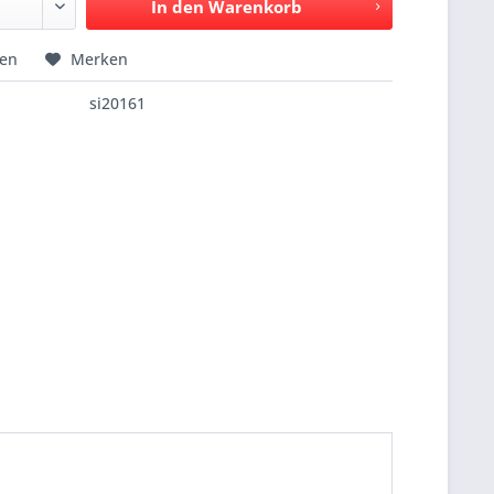
In den
Warenkorb
hen
Merken
si20161