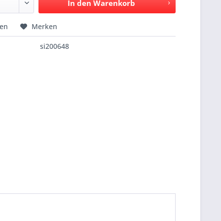
In den
Warenkorb
hen
Merken
si200648