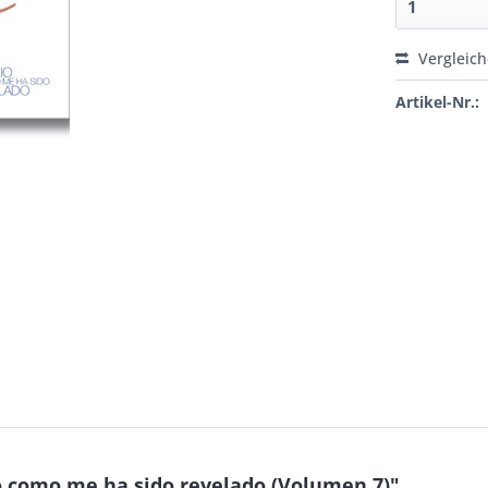
Vergleic
Artikel-Nr.:
o como me ha sido revelado (Volumen 7)"