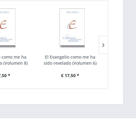
o como me ha
El Evangelio como me ha
El Evangel
do (Volumen 8)
sido revelado (Volumen 6)
sido revel
7,50 *
€ 17,50 *
€ 