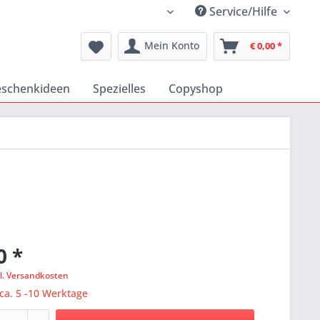
Service/Hilfe
Katholischer Medienshop
Mein Konto
€ 0,00 *
schenkideen
Spezielles
Copyshop
0 *
l. Versandkosten
 ca. 5 -10 Werktage