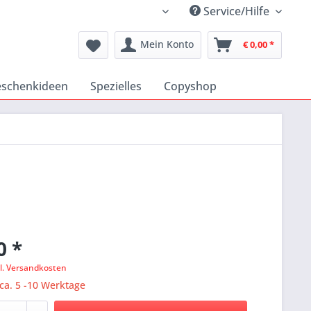
Service/Hilfe
Katholischer Medienshop
Mein Konto
€ 0,00 *
schenkideen
Spezielles
Copyshop
0 *
l. Versandkosten
 ca. 5 -10 Werktage