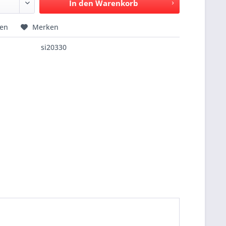
In den
Warenkorb
hen
Merken
si20330