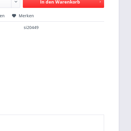
In den
Warenkorb
hen
Merken
si20449