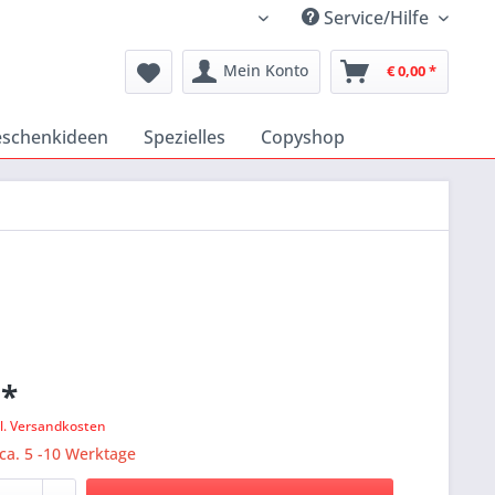
Service/Hilfe
Katholischer Medienshop
Mein Konto
€ 0,00 *
schenkideen
Spezielles
Copyshop
 *
l. Versandkosten
 ca. 5 -10 Werktage