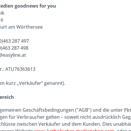
edien goodnews for you
ik
16
furt am Wörthersee
(0)463 287 497
(0)463 287 498
v@easyline.at
.: ATU76363613
n kurz „Verkäufer“ genannt).
ereich
lgemeinen Geschäftsbedingungen ("AGB") und die unter Pkt 
lgen für Verbraucher gelten – soweit nicht ausdrücklich Geg
chlüsse zwischen Verkäufer und dem Kunden. Dies unabhäng