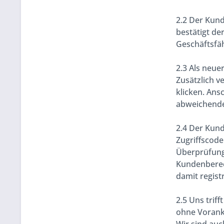
2.2 Der Kund
bestätigt de
Geschäftsfäh
2.3 Als neu
Zusätzlich v
klicken. Ans
abweichende
2.4 Der Kund
Zugriffscod
Überprüfungs
Kundenberech
damit regis
2.5 Uns trif
ohne Vorank