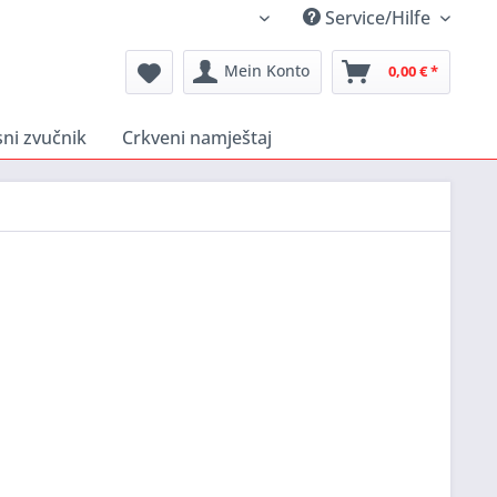
Service/Hilfe
Hrvatski Shop
Mein Konto
0,00 € *
sni zvučnik
Crkveni namještaj