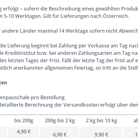
g erfolgt – sofern die Beschreibung eines gewählten Produkt
n 5-10 Werktagen. Gilt für Lieferungen nach Österreich.
ür andere Länder maximal 14 Werktage sofern nicht Abweic
r die Lieferung beginnt bei Zahlung per Vorkasse am Tag na
 Kreditinstitut bzw. bei anderen Zahlungsarten am Tag na
es letzten Tages der Frist. Fällt der letzte Tag der Frist a
aatlich anerkannten allgemeinen Feiertag, so tritt an die St
ten
enpauschale pro Bestellung
detaillierte Berechnung der Versandkosten erfolgt über d
bis 200g
200g bis 2 kg
2 kg bis 10 kg
a
4,90 €
6,90 €
9,90 €
1