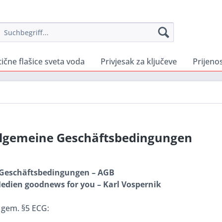
tične flašice sveta voda
Privjesak za ključeve
Prijeno
llgemeine Geschäftsbedingungen
 Geschäftsbedingungen – AGB
edien goodnews for you – Karl Vospernik
 gem. §5 ECG: