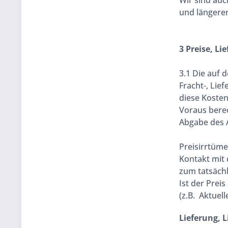
Wir sind auc
und längere
3 Preise, Li
3.1 Die auf 
Fracht-, Lie
diese Koste
Voraus berec
Abgabe des 
Preisirrtüme
Kontakt mit
zum tatsächl
Ist der Prei
(z.B. Aktuel
Lieferung, 