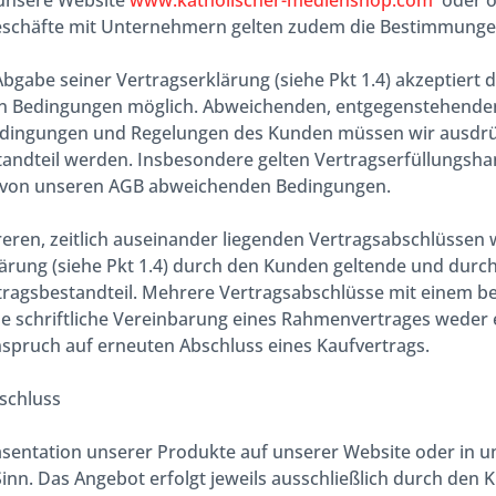
 unsere Website
www.katholischer-medienshop.com
oder of
eschäfte mit Unternehmern gelten zudem die Bestimmungen 
Abgabe seiner Vertragserklärung (siehe Pkt 1.4) akzeptiert
en Bedingungen möglich. Abweichenden, entgegenstehende
dingungen und Regelungen des Kunden müssen wir ausdrück
andteil werden. Insbesondere gelten Vertragserfüllungsha
 von unseren AGB abweichenden Bedingungen.
eren, zeitlich auseinander liegenden Vertragsabschlüssen 
ärung (siehe Pkt 1.4) durch den Kunden geltende und durc
tragsbestandteil. Mehrere Vertragsabschlüsse mit einem
e schriftliche Vereinbarung eines Rahmenvertrages weder 
spruch auf erneuten Abschluss eines Kaufvertrags.
schluss
äsentation unserer Produkte auf unserer Website oder in 
Sinn. Das Angebot erfolgt jeweils ausschließlich durch den K